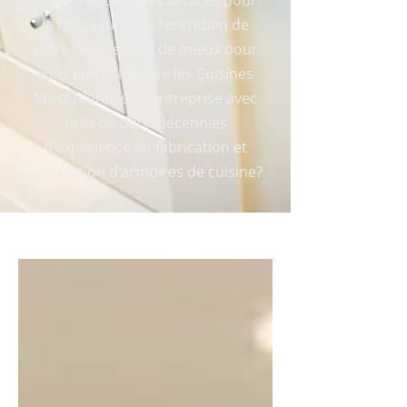
Vous cherchez des astuces pour
la rénovation ou l’entretien de
votre cuisine? Qui de mieux pour
vous conseiller que les Cuisines
West Island, une entreprise avec
près de deux décennies
d’expérience en fabrication et
installation d’armoires de cuisine?